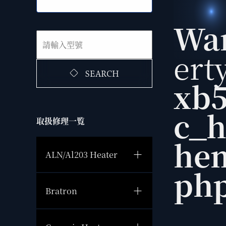
Wa
ert
SEARCH
xb5
c_h
取扱修理一覧
hem
ALN/Al203 Heater
ph
Bratron