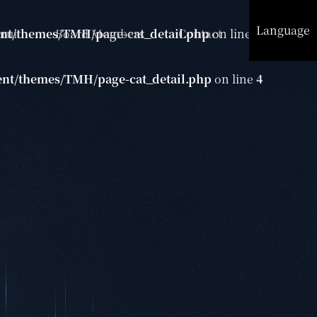
Language
ruit
Board Members
Contact
nt/themes/TMH/page-cat_detail.php
on line
3
nt/themes/TMH/page-cat_detail.php
on line
4