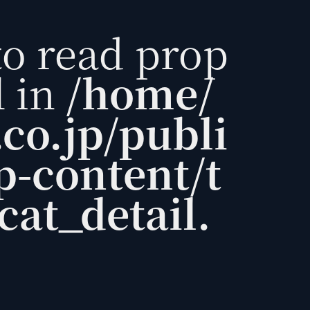
to read prop
l in
/home/
co.jp/publi
-content/t
at_detail.