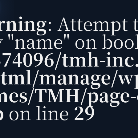
rning
: Attempt 
y "name" on boo
74096/tmh-inc.
tml/manage/wp
es/TMH/page-c
p
on line
29