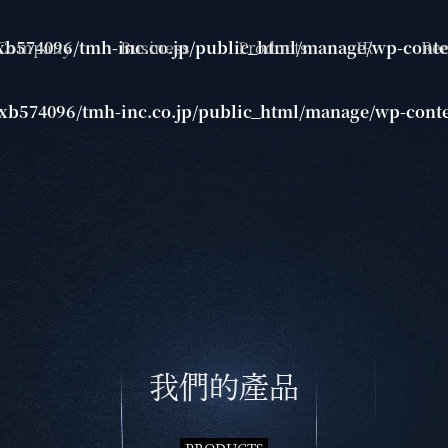
 Company
Business
Products
IR
Rec
xb574096/tmh-inc.co.jp/public_html/manage/wp-conte
xb574096/tmh-inc.co.jp/public_html/manage/wp-conte
我們的產品