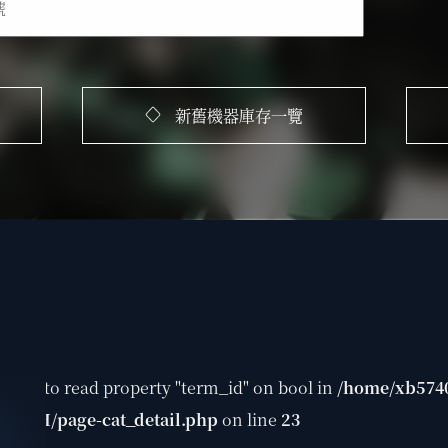
新舊機器庫存一覽
tempt to read property "term_id" on bool in
/home/xb5740
s/TMH/page-cat_detail.php
on line
23