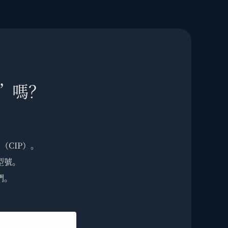
”嗎？
（CIP）。
型號。
們。