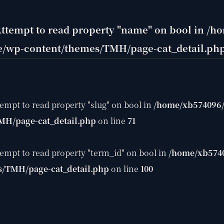
Attempt to read property "name" on bool in
/ho
/wp-content/themes/TMH/page-cat_detail.ph
tempt to read property "slug" on bool in
/home/xb574096/
MH/page-cat_detail.php
on line
71
tempt to read property "term_id" on bool in
/home/xb5740
s/TMH/page-cat_detail.php
on line
100