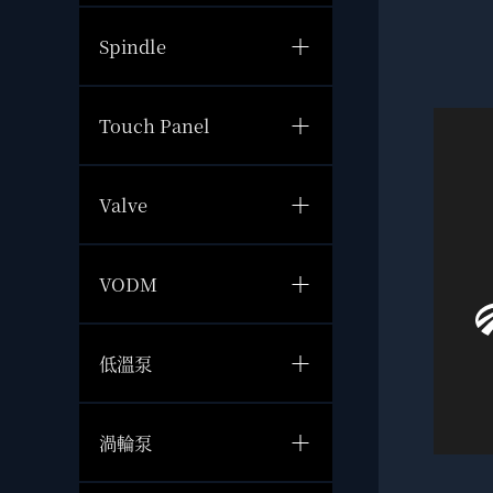
Spindle
Touch Panel
Valve
VODM
低溫泵
渦輪泵