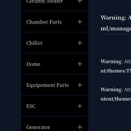
Ceramic Heater
Warning
: 
Chamber Parts
ml/manage
Chiller
Warning
: At
Dome
nt/themes/T
Equipement Parts
Warning
: At
ntent/theme
ESC
Generator