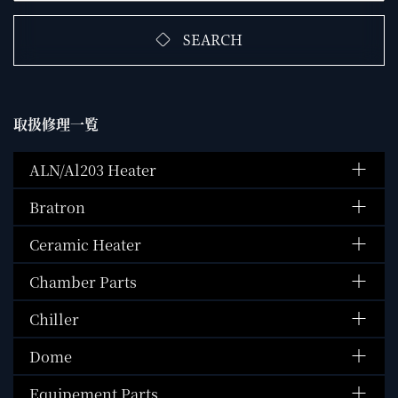
SEARCH
取扱修理一覧
ALN/Al203 Heater
Bratron
Ceramic Heater
Chamber Parts
Chiller
Dome
Equipement Parts