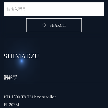
SEARCH
SHIMADZU
涡轮泵
PTI-1500-T9 TMP controller
EI-202M