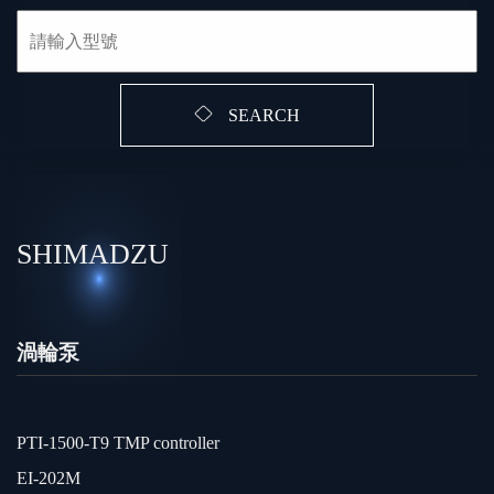
SEARCH
SHIMADZU
渦輪泵
PTI-1500-T9 TMP controller
EI-202M