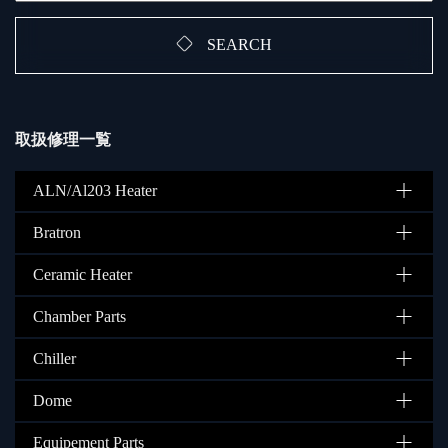
SEARCH
取扱修理一覧
ALN/Al203 Heater
Bratron
Ceramic Heater
Chamber Parts
Chiller
Dome
Equipement Parts